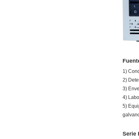
Fuente
1) Cond
2) Dete
3) Enve
4) Labo
5) Equi
galvano
Serie 