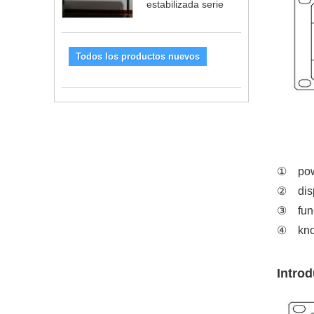
estabilizada serie
Todos los productos nuevos
①
pow
②
dis
③
fun
④
kno
Introd