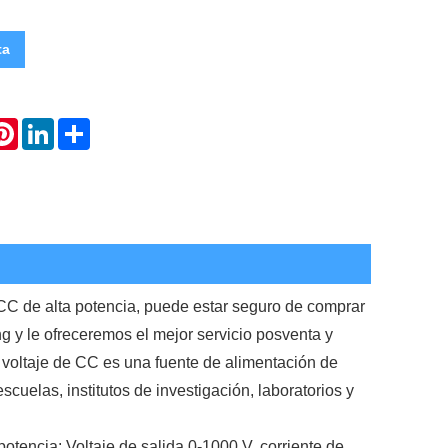
ta
atsApp
Pinterest
LinkedIn
Share
CC de alta potencia, puede estar seguro de comprar
 y le ofreceremos el mejor servicio posventa y
e voltaje de CC es una fuente de alimentación de
cuelas, institutos de investigación, laboratorios y
otencia: Voltaje de salida 0-1000 V, corriente de