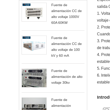
Fuente de
salida 
alimentación CC de
1. Volt
alto voltaje 1000V
voltaje
60A 60KW
2. Prot
Cuando 
Fuente de
3. Prot
alimentación CC de
de trab
alto voltaje de 100
4. Prot
kV y 60 mA
estable
5. Func
Fuente de
6. Inte
alimentación de alto
estable
voltaje 30kv
Introd
Fuente de
alimentación