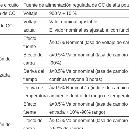
e circuito
Fuente de alimentación regulada de CC de alta pot
a de CC
Voltaje
900 V ± 10 %
Voltaje
Valor nominal ajustable;
 de CC
actual
El valor nominal es ajustable, con funci
Efecto
â¤0.5% Nominal (tasa de voltaje de sa
fuente
Efecto de
â¤0.5% Valor nominal (tasa de cambio 
ón de
carga
-90%)
Deriva del
â¤0.5% Valor nominal (tasa de cambio d
izada
tiempo
continua mayor a 8 horas)
Deriva de
â¤0.5% Nominal / â (índice de cambio d
temperatura
ambiente dentro del rango de temperatu
Efecto
â¤0.5% Valor nominal (tasa de cambio d
fuente
entrada + 10% -90% rango)
Efecto de
â¤0.5% Valor nominal (tasa de cambio 
ón de
carga
a 90% de rango)