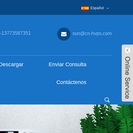
Español
-13773587351
sun@cn-hvps.com
Descargar
Enviar Consulta
Contáctenos
Live