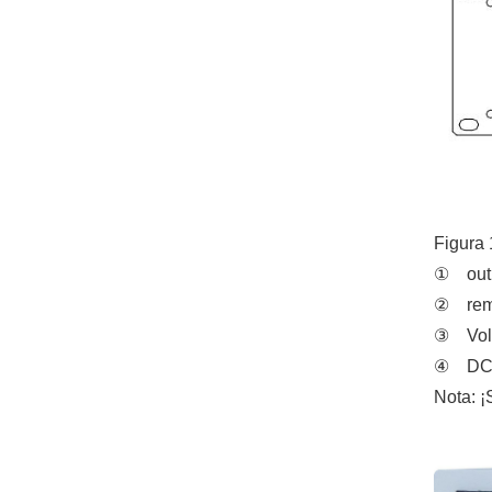
Figura 
①
out
②
rem
③
Vol
④
DC 
Nota: ¡