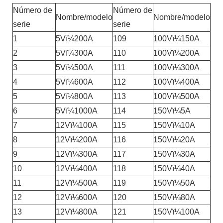
Número de
Número de
Nombre/modelo
Nombre/modelo
serie
serie
1
5Vï¼200A
109
100Vï¼150A
2
5Vï¼300A
110
100Vï¼200A
3
5Vï¼500A
111
100Vï¼300A
4
5Vï¼600A
112
100Vï¼400A
5
5Vï¼800A
113
100Vï¼500A
6
5Vï¼1000A
114
150Vï¼5A
7
12Vï¼100A
115
150Vï¼10A
8
12Vï¼200A
116
150Vï¼20A
9
12Vï¼300A
117
150Vï¼30A
10
12Vï¼400A
118
150Vï¼40A
11
12Vï¼500A
119
150Vï¼50A
12
12Vï¼600A
120
150Vï¼80A
13
12Vï¼800A
121
150Vï¼100A