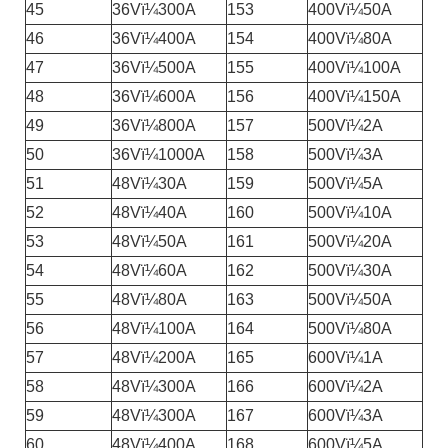
45
36Vï¼300A
153
400Vï¼50A
46
36Vï¼400A
154
400Vï¼80A
47
36Vï¼500A
155
400Vï¼100A
48
36Vï¼600A
156
400Vï¼150A
49
36Vï¼800A
157
500Vï¼2A
50
36Vï¼1000A
158
500Vï¼3A
51
48Vï¼30A
159
500Vï¼5A
52
48Vï¼40A
160
500Vï¼10A
53
48Vï¼50A
161
500Vï¼20A
54
48Vï¼60A
162
500Vï¼30A
55
48Vï¼80A
163
500Vï¼50A
56
48Vï¼100A
164
500Vï¼80A
57
48Vï¼200A
165
600Vï¼1A
58
48Vï¼300A
166
600Vï¼2A
59
48Vï¼300A
167
600Vï¼3A
60
48Vï¼400A
168
600Vï¼5A