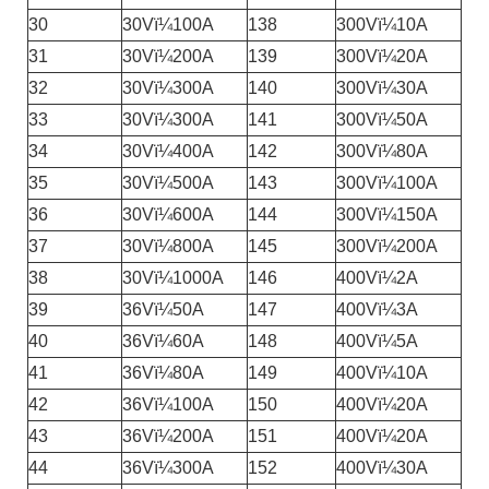
30
30Vï¼100A
138
300Vï¼10A
31
30Vï¼200A
139
300Vï¼20A
32
30Vï¼300A
140
300Vï¼30A
33
30Vï¼300A
141
300Vï¼50A
34
30Vï¼400A
142
300Vï¼80A
35
30Vï¼500A
143
300Vï¼100A
36
30Vï¼600A
144
300Vï¼150A
37
30Vï¼800A
145
300Vï¼200A
38
30Vï¼1000A
146
400Vï¼2A
39
36Vï¼50A
147
400Vï¼3A
40
36Vï¼60A
148
400Vï¼5A
41
36Vï¼80A
149
400Vï¼10A
42
36Vï¼100A
150
400Vï¼20A
43
36Vï¼200A
151
400Vï¼20A
44
36Vï¼300A
152
400Vï¼30A