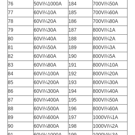
76
50Vï¼1000A
184
700Vï¼50A
77
60Vï¼10A
185
700Vï¼60A
78
60Vï¼20A
186
700Vï¼80A
79
60Vï¼30A
187
800Vï¼1A
80
60Vï¼40A
188
800Vï¼2A
81
60Vï¼50A
189
800Vï¼3A
82
60Vï¼60A
190
800Vï¼5A
83
60Vï¼80A
191
800Vï¼10A
84
60Vï¼100A
192
800Vï¼20A
85
60Vï¼200A
193
800Vï¼30A
86
60Vï¼300A
194
800Vï¼40A
87
60Vï¼400A
195
800Vï¼50A
88
60Vï¼500A
196
800Vï¼60A
89
60Vï¼600A
197
1000Vï¼1A
90
60Vï¼800A
198
1000Vï¼2A
91
60Vï¼1000A
199
1000Vï¼3A