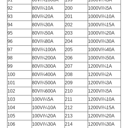
92
80Vï¼10A
200
1000Vï¼5A
93
80Vï¼20A
201
1000Vï¼10A
94
80Vï¼30A
202
1000Vï¼15A
95
80Vï¼50A
203
1000Vï¼20A
96
80Vï¼80A
204
1000Vï¼30A
97
80Vï¼100A
205
1000Vï¼40A
98
80Vï¼200A
206
1000Vï¼50A
99
80Vï¼300A
207
1200Vï¼1A
100
80Vï¼400A
208
1200Vï¼2A
101
80Vï¼500A
209
1200Vï¼3A
102
80Vï¼600A
210
1200Vï¼5A
103
100Vï¼5A
211
1200Vï¼10A
104
100Vï¼10A
212
1200Vï¼15A
105
100Vï¼20A
213
1200Vï¼20A
106
100Vï¼30A
214
1200Vï¼30A