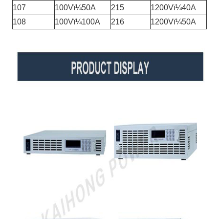
107
100Vï¼50A
215
1200Vï¼40A
108
100Vï¼100A
216
1200Vï¼50A