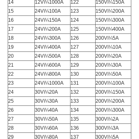
14
12Vï¼1000A
122
150Vï¼150A
15
24Vï¼100A
123
150Vï¼200A
16
24Vï¼150A
124
150Vï¼300A
17
24Vï¼200A
125
150Vï¼400A
18
24Vï¼300A
126
200Vï¼5A
19
24Vï¼400A
127
200Vï¼10A
20
24Vï¼500A
128
200Vï¼20A
21
24Vï¼600A
129
200Vï¼30A
22
24Vï¼800A
130
200Vï¼50A
23
24Vï¼1000A
131
200Vï¼100A
24
30Vï¼20A
132
200Vï¼150A
25
30Vï¼30A
133
200Vï¼200A
26
30Vï¼40A
134
200Vï¼300A
27
30Vï¼50A
135
300Vï¼2A
28
30Vï¼60A
136
300Vï¼3A
29
30Vï¼80A
137
300Vï¼5A