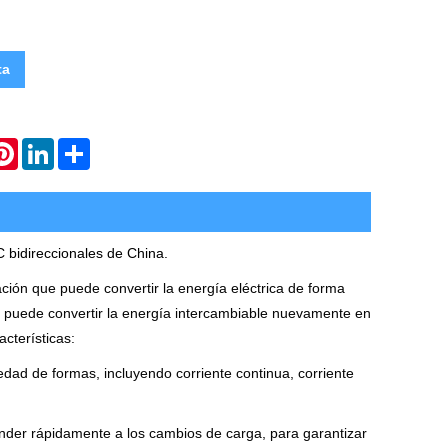
ta
atsApp
Pinterest
LinkedIn
Share
C bidireccionales de China.
ación que puede convertir la energía eléctrica de forma
 y puede convertir la energía intercambiable nuevamente en
acterísticas:
iedad de formas, incluyendo corriente continua, corriente
onder rápidamente a los cambios de carga, para garantizar