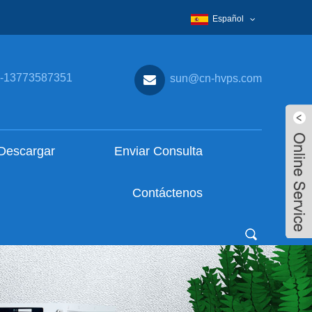
Español
-13773587351
sun@cn-hvps.com
Descargar
Enviar Consulta
Contáctenos
Live