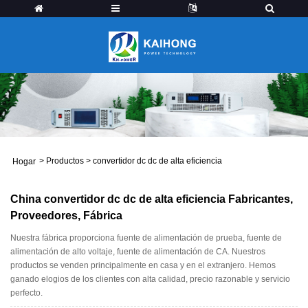
>
Productos
>
convertidor dc dc de alta eficiencia
Hogar
China convertidor dc dc de alta eficiencia Fabricantes,
Proveedores, Fábrica
Nuestra fábrica proporciona fuente de alimentación de prueba, fuente de
alimentación de alto voltaje, fuente de alimentación de CA. Nuestros
productos se venden principalmente en casa y en el extranjero. Hemos
ganado elogios de los clientes con alta calidad, precio razonable y servicio
perfecto.