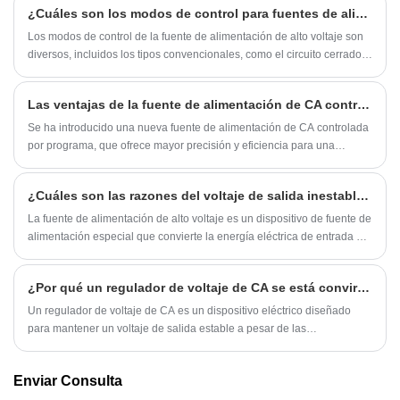
¿Cuáles son los modos de control para fuentes de alimentación de alto voltaje?
Los modos de control de la fuente de alimentación de alto voltaje son
diversos, incluidos los tipos convencionales, como el circuito cerrado
dual, que se adaptan a múltiples campos y avanzan hacia la
adaptación inteligente y la integración de la IA.
Las ventajas de la fuente de alimentación de CA controlada por programa
Se ha introducido una nueva fuente de alimentación de CA controlada
por programa, que ofrece mayor precisión y eficiencia para una
variedad de aplicaciones. El dispositivo, que funciona con un
procesador de señales digitales, permite el funcionamiento
¿Cuáles son las razones del voltaje de salida inestable de la fuente de alimentación de alto voltaje?
automatizado en una amplia gama de frecuencias y voltajes, lo que
proporciona una mejor programabilidad y estabilidad.
La fuente de alimentación de alto voltaje es un dispositivo de fuente de
alimentación especial que convierte la energía eléctrica de entrada en
salida de CC o CA de miles de voltios a decenas de miles de voltios.
¿Por qué un regulador de voltaje de CA se está convirtiendo hoy en día en una solución fundamental para la seguridad eléctrica?
Un regulador de voltaje de CA es un dispositivo eléctrico diseñado
para mantener un voltaje de salida estable a pesar de las
fluctuaciones en el voltaje de entrada. A medida que las industrias
globales dependen cada vez más de sistemas electrónicos sensibles
Enviar Consulta
(equipos de automatización, dispositivos médicos, redes de
comunicación y fabricación de precisión), la demanda de energía