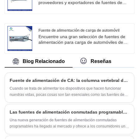
polarización electroquímica aumenta, los iones
proveedores y exportadores de fuentes de
metálicos cerca de la región del cátodo se
alimentación conmutadas de alta potencia de
depositan por completo y el recubrimiento es
China. Esta serie de fuente de alimentación
fino y brillante. Cuando se corta la corriente,
tiene voltaje constante, modo de trabajo de
los iones de descarga cerca de la región del
corriente constante, función de conmutación
cátodo regresan a la concentración inicial y se
automática, circuito de protección contra
Fuente de alimentación de carga de automóvil
elimina la polarización de la concentración.
sobrevoltaje, circuito de protección contra
Encuentre una gran selección de fuentes de
sobrecalentamiento, función de protección
alimentación para carga de automóviles de
contra cortocircuito.
China en Kaihong. La fuente de alimentación
de carga automotriz se usa principalmente en
hogares, lugares públicos, estacionamientos
Blog Relacionado
Reseñas
comerciales y otras escenas para proporcionar
la función de carga para vehículos eléctricos.
Fuente de alimentación de CA: la columna vertebral de nuestro mundo moderno
Cuando se trata de alimentar los dispositivos que hacen funcionar
nuestras vidas, pocas cosas son tan esenciales como las fuentes de
alimentación de CA. Estos son los dispositivos que convierten la
corriente alterna que pasa por nuestra red eléctrica en corriente
Las fuentes de alimentación conmutadas programables llevan la eficiencia energética al siguiente nivel
continua que alimenta nuestros teléfonos inteligentes, computadoras
portátiles, refrigeradores y mucho más.
Una nueva generación de fuentes de alimentación conmutadas
programables ha llegado al mercado y ofrece a los consumidores una
forma más versátil y con mayor eficiencia energética de alimentar sus
dispositivos electrónicos.